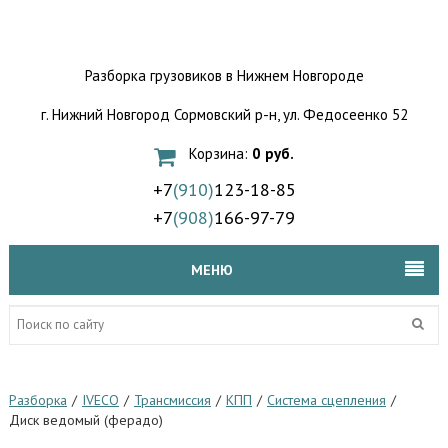
Разборка грузовиков
в Нижнем Новгороде
г. Нижний Новгород Сормовский р-н,
ул. Федосеенко 52
Корзина:
0 руб.
+7
(910)
123-18-85
+7
(908)
166-97-79
МЕНЮ
Разборка
/
IVECO
/
Трансмиссия
/
КПП
/
Система сцепления
/
Диск ведомый (ферадо)