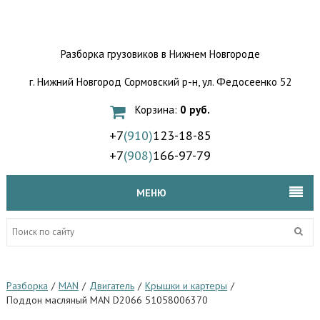
Разборка грузовиков
в Нижнем Новгороде
г. Нижний Новгород Сормовский р-н,
ул. Федосеенко 52
Корзина:
0 руб.
+7
(910)
123-18-85
+7
(908)
166-97-79
МЕНЮ
Разборка
/
MAN
/
Двигатель
/
Крышки и картеры
/
Поддон масляный MAN D2066 51058006370