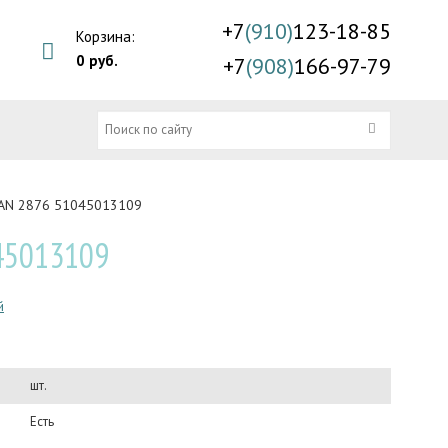
+7
(910)
123-18-85
Корзина:
0 руб.
+7
(908)
166-97-79
MAN 2876 51045013109
45013109
й
шт.
Есть